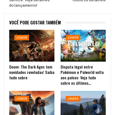
Service: veja detalhes
todos os detalhes!
do lançamento!
VOCÊ PODE GOSTAR TAMBÉM
JOGOS
JOGOS
Doom: The Dark Ages tem
Disputa legal entre
novidades reveladas! Saiba
Pokémon e Palworld volta
tudo sobre
aos palcos: Veja tudo
sobre os últimos…
JOGOS
JOGOS