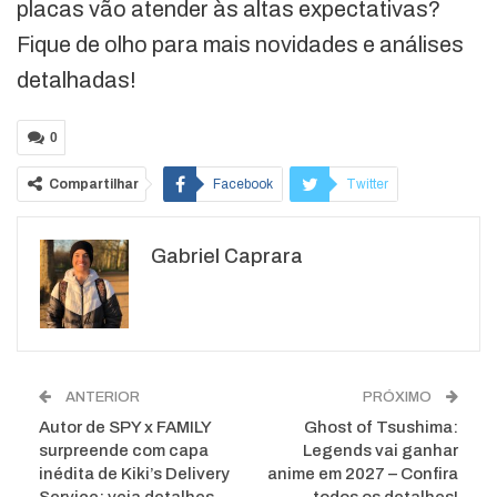
placas vão atender às altas expectativas?
Fique de olho para mais novidades e análises
detalhadas!
0
Compartilhar
Facebook
Twitter
Google+
ReddIt
Gabriel Caprara
WhatsApp
Pinterest
O email
ANTERIOR
PRÓXIMO
Autor de SPY x FAMILY
Ghost of Tsushima:
surpreende com capa
Legends vai ganhar
inédita de Kiki’s Delivery
anime em 2027 – Confira