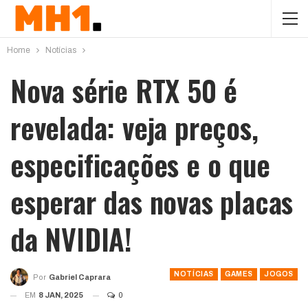
Home
Notícias
Nova série RTX 50 é
revelada: veja preços,
especificações e o que
esperar das novas placas
da NVIDIA!
NOTÍCIAS
GAMES
JOGOS
Por
Gabriel Caprara
EM
8 JAN, 2025
0