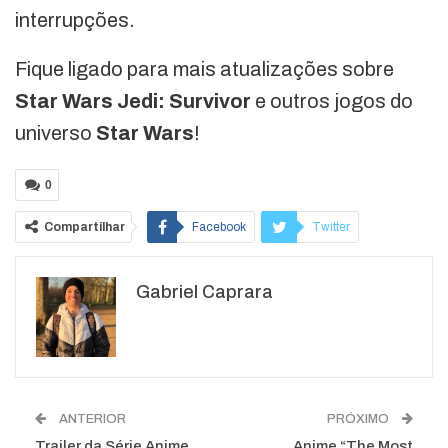
interrupções.
Fique ligado para mais atualizações sobre
Star Wars Jedi: Survivor
e outros jogos do
universo
Star Wars
!
0
Compartilhar
Facebook
Twitter
Google+
ReddIt
Gabriel Caprara
WhatsApp
Pinterest
O email
ANTERIOR
PRÓXIMO
Trailer da Série Anime
Anime “The Most