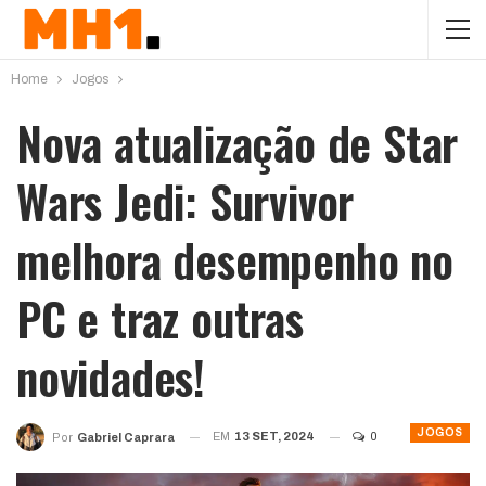
Home
Jogos
Nova atualização de Star
Wars Jedi: Survivor
melhora desempenho no
PC e traz outras
novidades!
JOGOS
EM
13 SET, 2024
0
Por
Gabriel Caprara