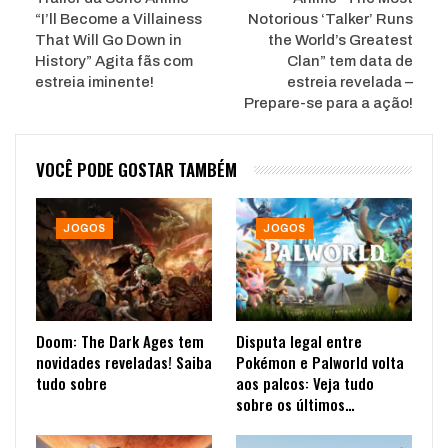
“I’ll Become a Villainess
Notorious ‘Talker’ Runs
That Will Go Down in
the World’s Greatest
History” Agita fãs com
Clan” tem data de
estreia iminente!
estreia revelada –
Prepare-se para a ação!
VOCÊ PODE GOSTAR TAMBÉM
JOGOS
JOGOS
Doom: The Dark Ages tem
Disputa legal entre
novidades reveladas! Saiba
Pokémon e Palworld volta
tudo sobre
aos palcos: Veja tudo
sobre os últimos…