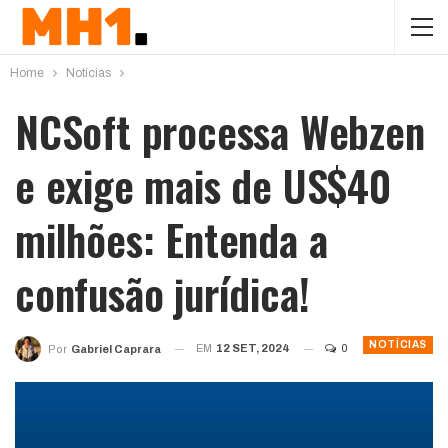
Home
Notícias
NCSoft processa Webzen
e exige mais de US$40
milhões: Entenda a
confusão jurídica!
NOTÍCIAS
EM
12 SET, 2024
0
Por
Gabriel Caprara