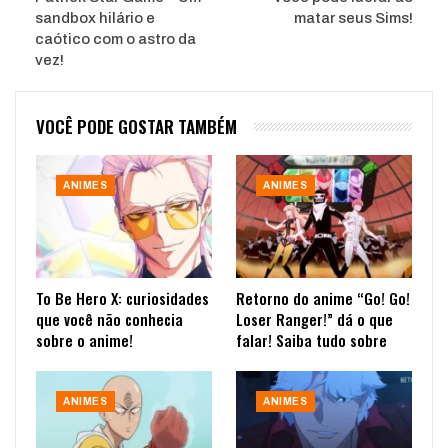
sandbox hilário e
matar seus Sims!
caótico com o astro da
vez!
VOCÊ PODE GOSTAR TAMBÉM
ANIMES
ANIMES
To Be Hero X: curiosidades
Retorno do anime “Go! Go!
que você não conhecia
Loser Ranger!” dá o que
sobre o anime!
falar! Saiba tudo sobre
ANIMES
ANIMES