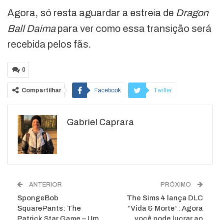
Agora, só resta aguardar a estreia de
Dragon
Ball Daima
para ver como essa transição será
recebida pelos fãs.
0
Compartilhar
Facebook
Twitter
Google+
ReddIt
Gabriel Caprara
WhatsApp
Pinterest
O email
ANTERIOR
PRÓXIMO
SpongeBob
The Sims 4 lança DLC
SquarePants: The
“Vida & Morte”: Agora
Patrick Star Game – Um
você pode lucrar ao