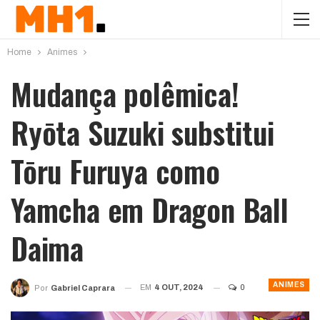
Home
Animes
Mudança polêmica!
Ryōta Suzuki substitui
Tōru Furuya como
Yamcha em Dragon Ball
Daima
ANIMES
EM
4 OUT, 2024
0
Por
Gabriel Caprara