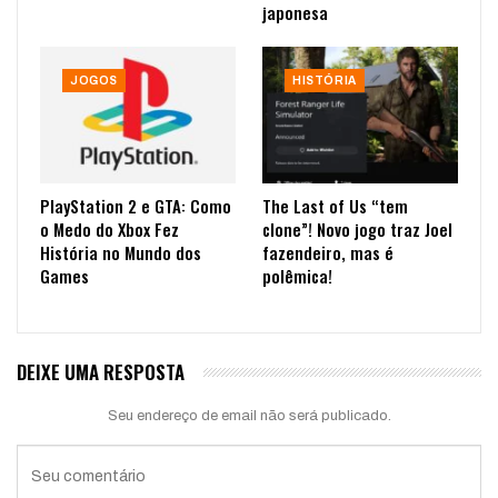
japonesa
JOGOS
HISTÓRIA
PlayStation 2 e GTA: Como
The Last of Us “tem
o Medo do Xbox Fez
clone”! Novo jogo traz Joel
História no Mundo dos
fazendeiro, mas é
Games
polêmica!
DEIXE UMA RESPOSTA
Seu endereço de email não será publicado.