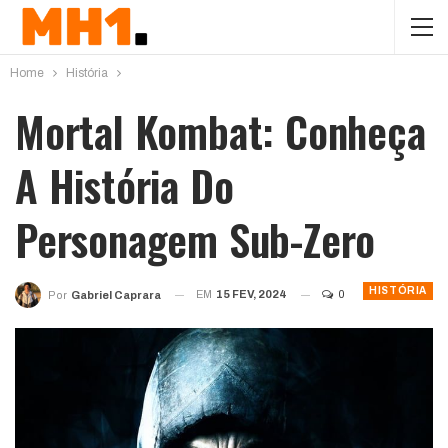
Home
História
Mortal Kombat: Conheça
A História Do
Personagem Sub-Zero
HISTÓRIA
EM
15 FEV, 2024
0
Por
Gabriel Caprara