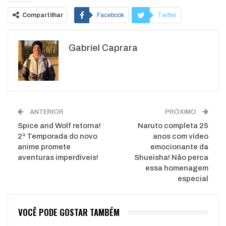
Compartilhar
Facebook
Twitter
Google+
ReddIt
Gabriel Caprara
WhatsApp
Pinterest
O email
ANTERIOR
PRÓXIMO
Spice and Wolf retorna!
Naruto completa 25
2ª Temporada do novo
anos com vídeo
anime promete
emocionante da
aventuras imperdíveis!
Shueisha! Não perca
essa homenagem
especial
VOCÊ PODE GOSTAR TAMBÉM