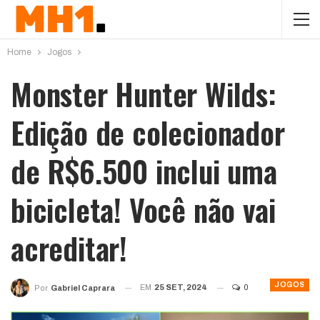
Home
Jogos
Monster Hunter Wilds:
Edição de colecionador
de R$6.500 inclui uma
bicicleta! Você não vai
acreditar!
JOGOS
EM
25 SET, 2024
0
Por
Gabriel Caprara