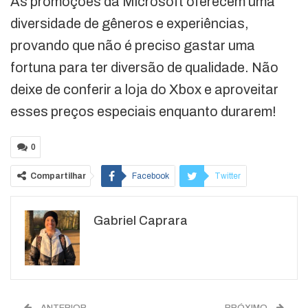
As promoções da Microsoft oferecem uma
diversidade de gêneros e experiências,
provando que não é preciso gastar uma
fortuna para ter diversão de qualidade. Não
deixe de conferir a loja do Xbox e aproveitar
esses preços especiais enquanto durarem!
0
Compartilhar
Facebook
Twitter
Google+
ReddIt
Gabriel Caprara
WhatsApp
Pinterest
O email
ANTERIOR
PRÓXIMO