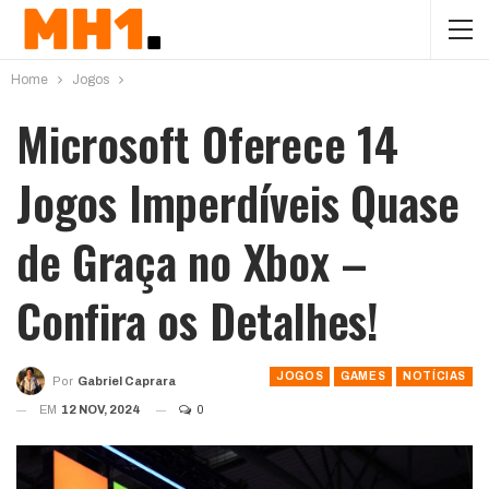
Home
Jogos
Microsoft Oferece 14
Jogos Imperdíveis Quase
de Graça no Xbox –
Confira os Detalhes!
JOGOS
GAMES
NOTÍCIAS
Por
Gabriel Caprara
EM
12 NOV, 2024
0