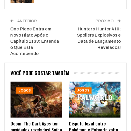
ANTERIOR
PRÓXIMO
One Piece Entra em
Hunter x Hunter 410:
Novo Hiato Após o
Spoilers Explosivos e
Capítulo 1133: Entenda
Data de Lançamento
o Que Está
Revelados!
Acontecendo
VOCÊ PODE GOSTAR TAMBÉM
JOGOS
JOGOS
Doom: The Dark Ages tem
Disputa legal entre
novidades reveladas! Saiba
Pokémon e Palworld volta