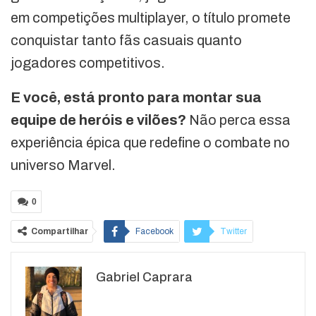
em competições multiplayer, o título promete
conquistar tanto fãs casuais quanto
jogadores competitivos.
E você, está pronto para montar sua
equipe de heróis e vilões?
Não perca essa
experiência épica que redefine o combate no
universo Marvel.
0
Compartilhar
Facebook
Twitter
Google+
ReddIt
Gabriel Caprara
WhatsApp
Pinterest
O email