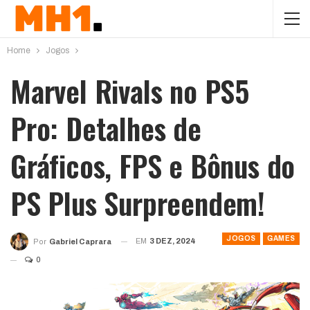
Home
Jogos
Marvel Rivals no PS5
Pro: Detalhes de
Gráficos, FPS e Bônus do
PS Plus Surpreendem!
JOGOS
GAMES
EM
3 DEZ, 2024
Por
Gabriel Caprara
0