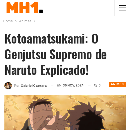
Home
Animes
Kotoamatsukami: O
Genjutsu Supremo de
Naruto Explicado!
ANIMES
EM
30 NOV, 2024
0
Por
Gabriel Caprara