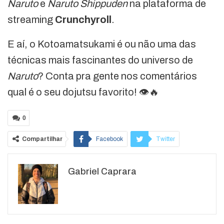
Naruto
e
Naruto Shippuden
na plataforma de
streaming
Crunchyroll
.
E aí, o Kotoamatsukami é ou não uma das
técnicas mais fascinantes do universo de
Naruto
? Conta pra gente nos comentários
qual é o seu dojutsu favorito! 👁️🔥
0
Compartilhar
Facebook
Twitter
Google+
ReddIt
Gabriel Caprara
WhatsApp
Pinterest
O email