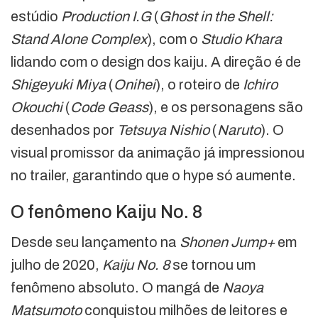
estúdio
Production I.G
(
Ghost in the Shell:
Stand Alone Complex
), com o
Studio Khara
lidando com o design dos kaiju. A direção é de
Shigeyuki Miya
(
Onihei
), o roteiro de
Ichiro
Okouchi
(
Code Geass
), e os personagens são
desenhados por
Tetsuya Nishio
(
Naruto
). O
visual promissor da animação já impressionou
no trailer, garantindo que o hype só aumente.
O fenômeno Kaiju No. 8
Desde seu lançamento na
Shonen Jump+
em
julho de 2020,
Kaiju No. 8
se tornou um
fenômeno absoluto. O mangá de
Naoya
Matsumoto
conquistou milhões de leitores e