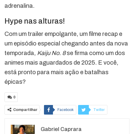
adrenalina.
Hype nas alturas!
Com um trailer empolgante, um filme recap e
um episódio especial chegando antes da nova
temporada,
Kaiju No. 8
se firma como um dos
animes mais aguardados de 2025. E você,
está pronto para mais ação e batalhas
épicas?
0
Compartilhar
Facebook
Twitter
Google+
ReddIt
Gabriel Caprara
WhatsApp
Pinterest
O email