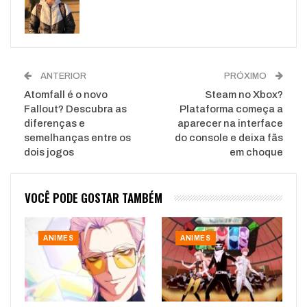
ANTERIOR
PRÓXIMO
Atomfall é o novo
Steam no Xbox?
Fallout? Descubra as
Plataforma começa a
diferenças e
aparecer na interface
semelhanças entre os
do console e deixa fãs
dois jogos
em choque
VOCÊ PODE GOSTAR TAMBÉM
ANIMES
ANIMES