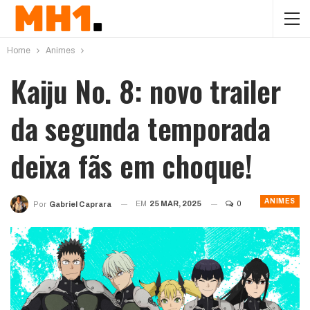
Home
Animes
Kaiju No. 8: novo trailer
da segunda temporada
deixa fãs em choque!
ANIMES
EM
25 MAR, 2025
0
Por
Gabriel Caprara