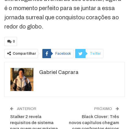
é o momento perfeito para se juntar a essa
jornada surreal que conquistou corações ao
redor do globo.
0
Compartilhar
Facebook
Twitter
Google+
ReddIt
Gabriel Caprara
WhatsApp
Pinterest
O email
ANTERIOR
PRÓXIMO
Stalker 2 revela
Black Clover: Três
requisitos de sistema
novos capítulos chegam
para quem quer máxima
com confrontos épicos