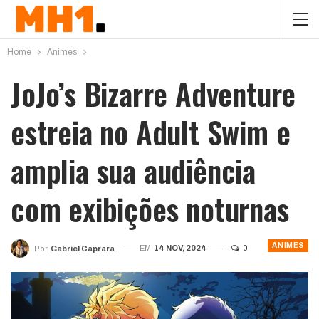
Home
Animes
JoJo’s Bizarre Adventure
estreia no Adult Swim e
amplia sua audiência
com exibições noturnas
ANIMES
EM
14 NOV, 2024
0
Por
Gabriel Caprara