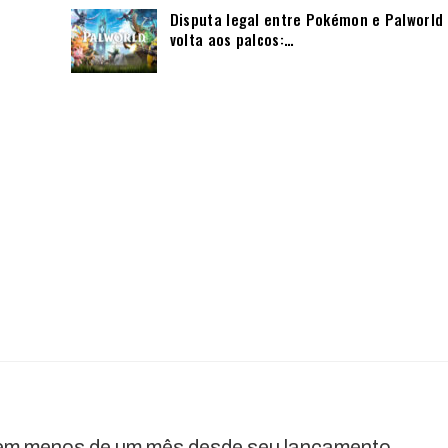
Disputa legal entre Pokémon e Palworld
volta aos palcos:…
 em menos de um mês desde seu lançamento