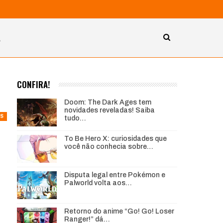
A
CONFIRA!
Doom: The Dark Ages tem
novidades reveladas! Saiba
S
tudo…
To Be Hero X: curiosidades que
você não conhecia sobre…
Disputa legal entre Pokémon e
Palworld volta aos…
Retorno do anime “Go! Go! Loser
Ranger!” dá…