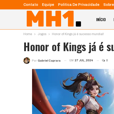
Contato
Equipe
Política De Privacidade
Sobre
INÍCIO
Home
Jogos
Honor of Kings já é sucesso mundial!
Honor of Kings já é s
EM
27 JUL, 2024
0
Por
Gabriel Caprara