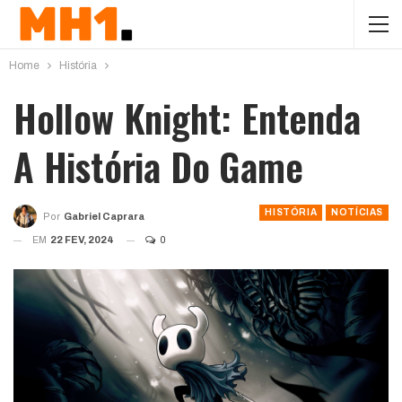
Home
História
Hollow Knight: Entenda
A História Do Game
HISTÓRIA
NOTÍCIAS
Por
Gabriel Caprara
EM
22 FEV, 2024
0