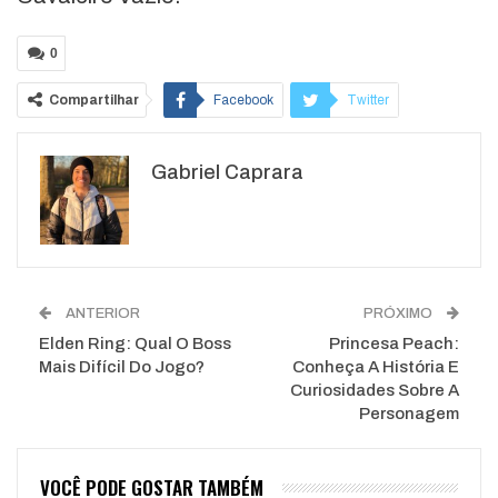
0
Compartilhar
Facebook
Twitter
Google+
ReddIt
Gabriel Caprara
WhatsApp
Pinterest
O email
ANTERIOR
PRÓXIMO
Elden Ring: Qual O Boss
Princesa Peach:
Mais Difícil Do Jogo?
Conheça A História E
Curiosidades Sobre A
Personagem
VOCÊ PODE GOSTAR TAMBÉM