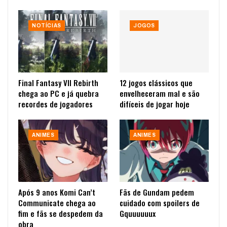
NOTÍCIAS
JOGOS
Final Fantasy VII Rebirth
12 jogos clássicos que
chega ao PC e já quebra
envelheceram mal e são
recordes de jogadores
difíceis de jogar hoje
ANIMES
ANIMES
Após 9 anos Komi Can’t
Fãs de Gundam pedem
Communicate chega ao
cuidado com spoilers de
fim e fãs se despedem da
Gquuuuuux
obra