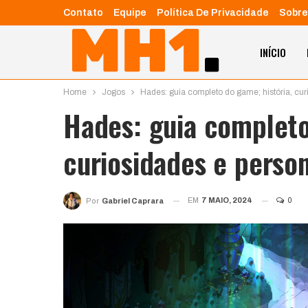
Contato
Equipe
Política De Privacidade
Sobre
INÍCIO
Home
Jogos
Hades: guia completo do game; história, cu
Hades: guia completo
curiosidades e perso
EM
7 MAIO, 2024
0
Por
Gabriel Caprara