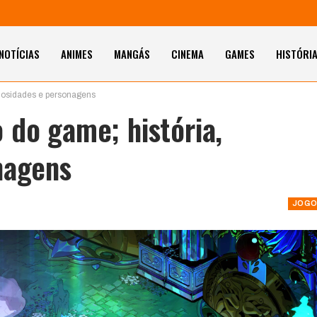
NOTÍCIAS
ANIMES
MANGÁS
CINEMA
GAMES
HISTÓRI
riosidades e personagens
 do game; história,
nagens
JOGO