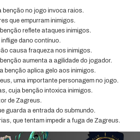
a benção no jogo invoca raios.
res que empurram inimigos.
 benção reflete ataques inimigos.
inflige dano contínuo.
ção causa fraqueza nos inimigos.
a benção aumenta a agilidade do jogador.
ua benção aplica gelo aos inimigos.
reus, uma importante personagem no jogo.
as, cuja benção intoxica inimigos.
tor de Zagreus.
que guarda a entrada do submundo.
rias, que tentam impedir a fuga de Zagreus.