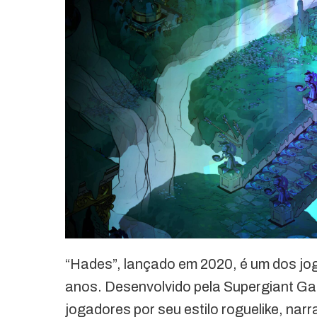
“Hades”, lançado em 2020, é um dos jog
anos. Desenvolvido pela Supergiant Ga
jogadores por seu estilo roguelike, na