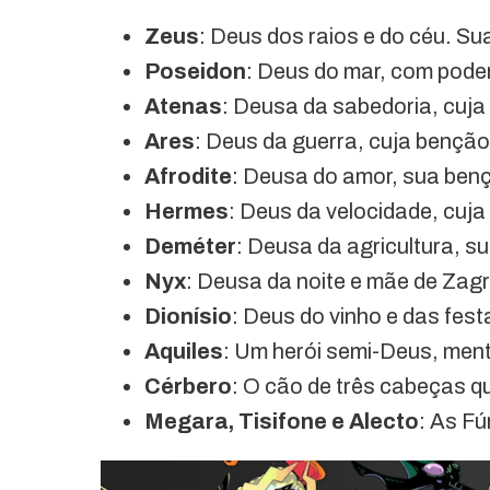
Zeus
: Deus dos raios e do céu. Su
Poseidon
: Deus do mar, com pode
Atenas
: Deusa da sabedoria, cuja
Ares
: Deus da guerra, cuja benção 
Afrodite
: Deusa do amor, sua ben
Hermes
: Deus da velocidade, cuj
Deméter
: Deusa da agricultura, s
Nyx
: Deusa da noite e mãe de Zag
Dionísio
: Deus do vinho e das fest
Aquiles
: Um herói semi-Deus, men
Cérbero
: O cão de três cabeças 
Megara, Tisifone e Alecto
: As Fú