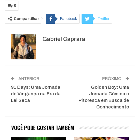
0
Compartilhar
Facebook
Twitter
Google+
ReddIt
Gabriel Caprara
WhatsApp
Pinterest
O email
ANTERIOR
PRÓXIMO
91 Days: Uma Jornada
Golden Boy: Uma
de Vingança na Era da
Jornada Cômica e
Lei Seca
Pitoresca em Busca de
Conhecimento
VOCÊ PODE GOSTAR TAMBÉM