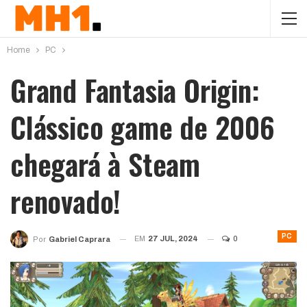
Home
PC
Grand Fantasia Origin:
Clássico game de 2006
chegará à Steam
renovado!
PC
EM
27 JUL, 2024
0
Por
Gabriel Caprara