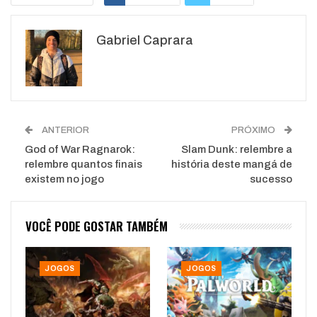
Google+
ReddIt
Gabriel Caprara
WhatsApp
Pinterest
O email
ANTERIOR
PRÓXIMO
God of War Ragnarok:
Slam Dunk: relembre a
relembre quantos finais
história deste mangá de
existem no jogo
sucesso
VOCÊ PODE GOSTAR TAMBÉM
JOGOS
JOGOS