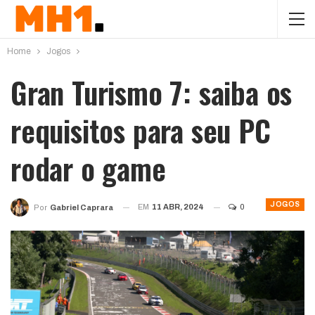
Home
Jogos
Gran Turismo 7: saiba os
requisitos para seu PC
rodar o game
JOGOS
EM
11 ABR, 2024
0
Por
Gabriel Caprara