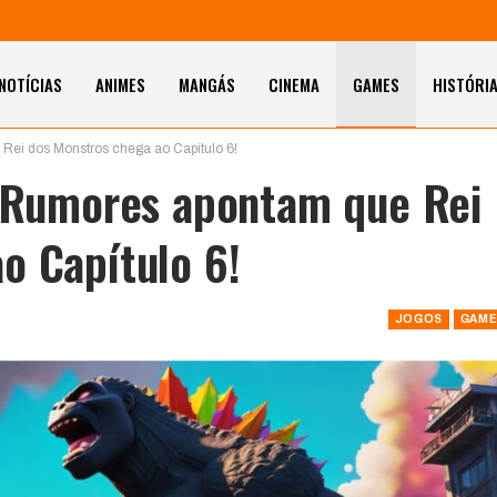
NOTÍCIAS
ANIMES
MANGÁS
CINEMA
GAMES
HISTÓRI
Rei dos Monstros chega ao Capítulo 6!
? Rumores apontam que Rei
o Capítulo 6!
JOGOS
GAME