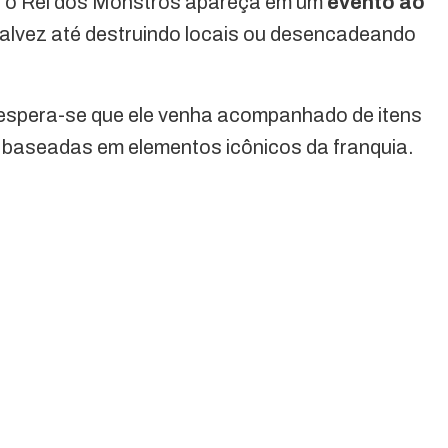
ue o Rei dos Monstros apareça em um
evento ao
talvez até destruindo locais ou desencadeando
, espera-se que ele venha acompanhado de itens
 baseadas em elementos icônicos da franquia.