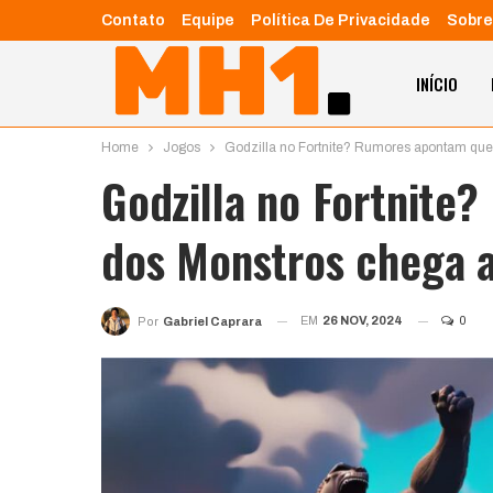
Contato
Equipe
Política De Privacidade
Sobre
INÍCIO
Home
Jogos
Godzilla no Fortnite? Rumores apontam que 
Godzilla no Fortnite
dos Monstros chega a
EM
26 NOV, 2024
0
Por
Gabriel Caprara