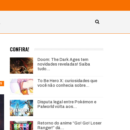
A
o
CONFIRA!
Doom: The Dark Ages tem
novidades reveladas! Saiba
tudo…
To Be Hero X: curiosidades que
S
você não conhecia sobre…
Disputa legal entre Pokémon e
Palworld volta aos…
Retorno do anime “Go! Go! Loser
Ranger!” dá…