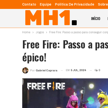
Contato
Equipe
Política De Privacidade
Sobre
INÍCIO
Home
Jogos
Free Fire: Passo a passo para conseguir conj
Free Fire: Passo a pa
épico!
EM
5 JUL, 2024
0
Por
Gabriel Caprara