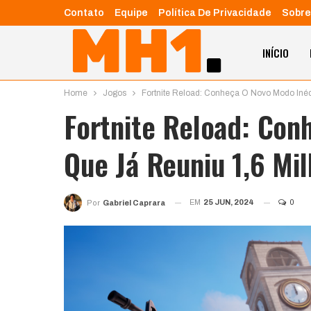
Contato
Equipe
Política De Privacidade
Sobre
INÍCIO
Home
Jogos
Fortnite Reload: Conheça O Novo Modo Inéd
Fortnite Reload: Con
Que Já Reuniu 1,6 Mi
EM
25 JUN, 2024
0
Por
Gabriel Caprara