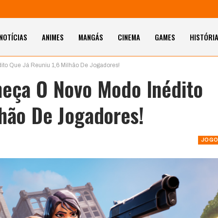
NOTÍCIAS
ANIMES
MANGÁS
CINEMA
GAMES
HISTÓRI
ito Que Já Reuniu 1,6 Milhão De Jogadores!
heça O Novo Modo Inédito
lhão De Jogadores!
JOGO