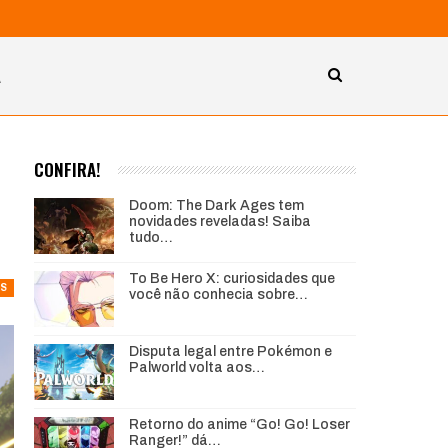
A
CONFIRA!
Doom: The Dark Ages tem
novidades reveladas! Saiba
tudo…
To Be Hero X: curiosidades que
S
você não conhecia sobre…
Disputa legal entre Pokémon e
Palworld volta aos…
Retorno do anime “Go! Go! Loser
Ranger!” dá…