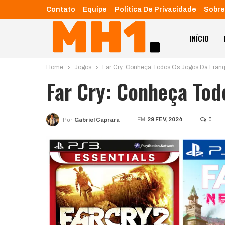
Contato
Equipe
Política De Privacidade
Sobre
INÍCIO
Home
Jogos
Far Cry: Conheça Todos Os Jogos Da Franq
Far Cry: Conheça Tod
EM
29 FEV, 2024
0
Por
Gabriel Caprara