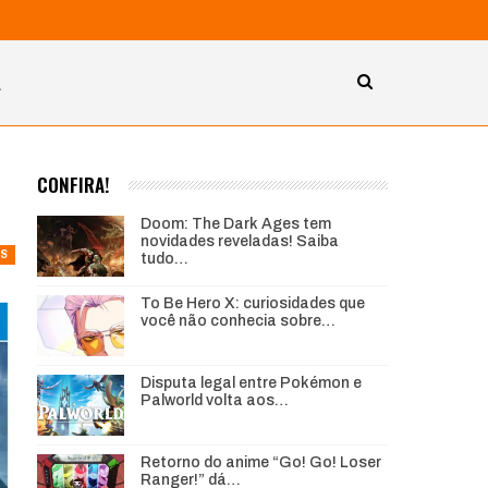
A
CONFIRA!
Doom: The Dark Ages tem
novidades reveladas! Saiba
S
tudo…
To Be Hero X: curiosidades que
você não conhecia sobre…
Disputa legal entre Pokémon e
Palworld volta aos…
Retorno do anime “Go! Go! Loser
Ranger!” dá…