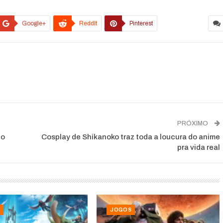
Google+
ReddIt
Pinterest
PRÓXIMO
 o
Cosplay de Shikanoko traz toda a loucura do anime
pra vida real
JOGOS