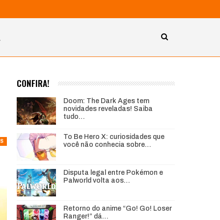
A
m
CONFIRA!
Doom: The Dark Ages tem
novidades reveladas! Saiba
tudo…
To Be Hero X: curiosidades que
S
você não conhecia sobre…
Disputa legal entre Pokémon e
Palworld volta aos…
Retorno do anime “Go! Go! Loser
Ranger!” dá…