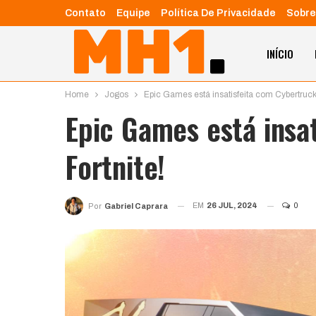
Contato
Equipe
Política De Privacidade
Sobre
INÍCIO
Home
Jogos
Epic Games está insatisfeita com Cybertruck
Epic Games está insa
Fortnite!
EM
26 JUL, 2024
0
Por
Gabriel Caprara