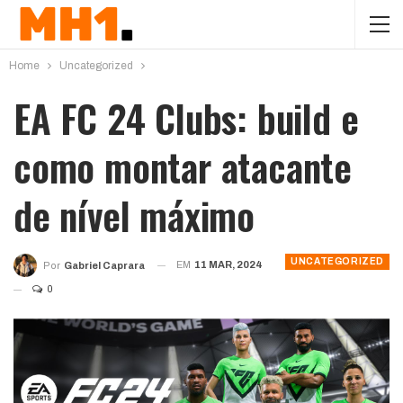
Home
Uncategorized
EA FC 24 Clubs: build e
como montar atacante
de nível máximo
UNCATEGORIZED
EM
11 MAR, 2024
Por
Gabriel Caprara
0