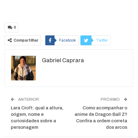
0
Compartilhar
Facebook
Twitter
Google+
ReddIt
Gabriel Caprara
WhatsApp
Pinterest
O email
ANTERIOR
PRÓXIMO
Lara Croft: qual a altura,
Como acompanhar o
origem, nome e
anime de Dragon Ball Z?
curiosidades sobre a
Confira a ordem correta
personagem
dos arcos