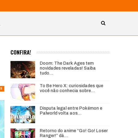
A
CONFIRA!
Doom: The Dark Ages tem
novidades reveladas! Saiba
tudo…
To Be Hero X: curiosidades que
AS
você não conhecia sobre…
Disputa legal entre Pokémon e
Palworld volta aos…
Retorno do anime “Go! Go! Loser
Ranger!” dá…