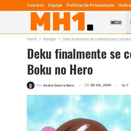
Contato
Equipe
Política De Privacidade
Sobre
INÍCIO
Home
Mangás
Deku finalmente se confessa para Ochak
Deku finalmente se 
Boku no Hero
EM
28 JUL, 2024
0
Por
André Guerra Neto