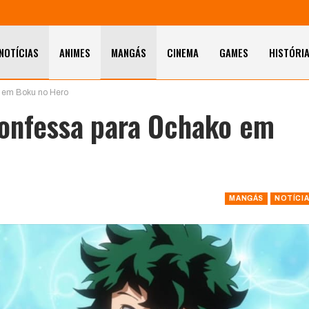
NOTÍCIAS
ANIMES
MANGÁS
CINEMA
GAMES
HISTÓRI
o em Boku no Hero
confessa para Ochako em
MANGÁS
NOTÍCI