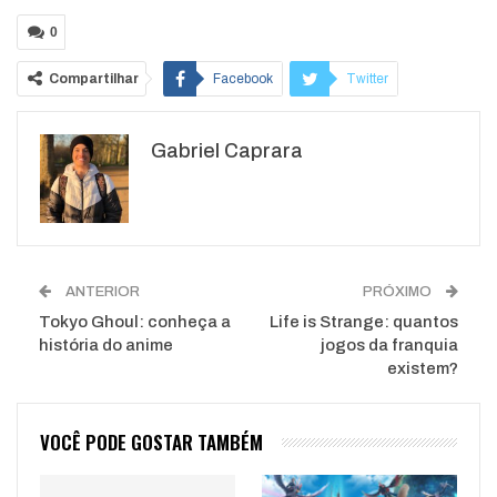
0
Compartilhar
Facebook
Twitter
Google+
ReddIt
Gabriel Caprara
WhatsApp
Pinterest
O email
ANTERIOR
PRÓXIMO
Tokyo Ghoul: conheça a
Life is Strange: quantos
história do anime
jogos da franquia
existem?
VOCÊ PODE GOSTAR TAMBÉM