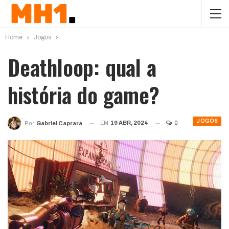
Home
Jogos
Deathloop: qual a
história do game?
JOGOS
EM
19 ABR, 2024
0
Por
Gabriel Caprara