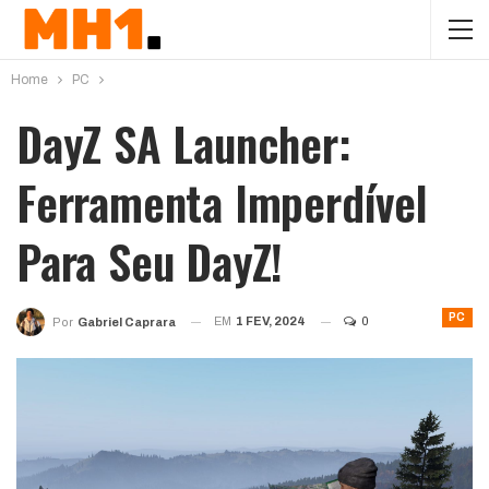
Home
PC
DayZ SA Launcher:
Ferramenta Imperdível
Para Seu DayZ!
PC
EM
1 FEV, 2024
0
Por
Gabriel Caprara