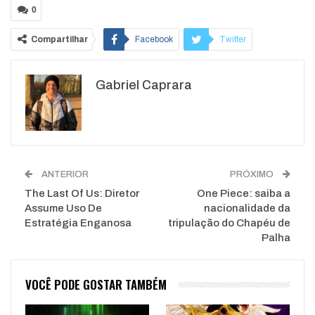
0
Compartilhar
Facebook
Twitter
Google+
ReddIt
Gabriel Caprara
WhatsApp
Pinterest
O email
ANTERIOR
PRÓXIMO
The Last Of Us: Diretor
One Piece: saiba a
Assume Uso De
nacionalidade da
Estratégia Enganosa
tripulação do Chapéu de
Palha
VOCÊ PODE GOSTAR TAMBÉM