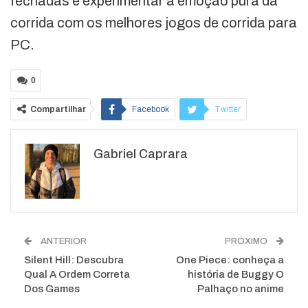
fechadas e experimentar a emoção pura da
corrida com os melhores jogos de corrida para
PC.
0
Compartilhar
Facebook
Twitter
Google+
ReddIt
Gabriel Caprara
WhatsApp
Pinterest
O email
ANTERIOR
PRÓXIMO
Silent Hill: Descubra
One Piece: conheça a
Qual A Ordem Correta
história de Buggy O
Dos Games
Palhaço no anime