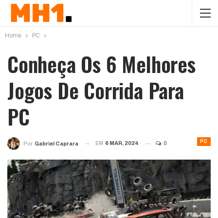
Home
PC
Conheça Os 6 Melhores
Jogos De Corrida Para
PC
PC
EM
6 MAR, 2024
0
Por
Gabriel Caprara