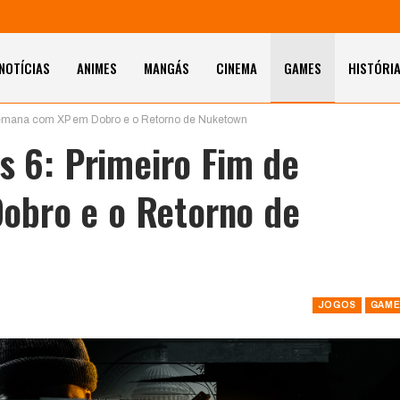
NOTÍCIAS
ANIMES
MANGÁS
CINEMA
GAMES
HISTÓRI
 Semana com XP em Dobro e o Retorno de Nuketown
s 6: Primeiro Fim de
bro e o Retorno de
JOGOS
GAME