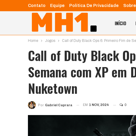
Contato
Equipe
Política De Privacidade
Sobre
INÍCIO
Home
Jogos
Call of Duty Black Ops 6: Primeiro Fim de
Call of Duty Black Op
Semana com XP em Do
Nuketown
EM
1 NOV, 2024
0
Por
Gabriel Caprara