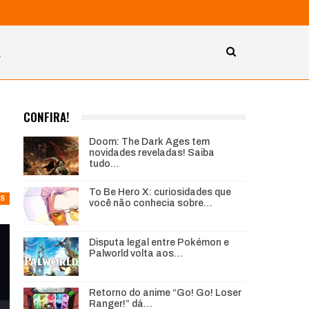
A
CONFIRA!
Doom: The Dark Ages tem
novidades reveladas! Saiba
tudo…
To Be Hero X: curiosidades que
ES
você não conhecia sobre…
Disputa legal entre Pokémon e
Palworld volta aos…
Retorno do anime “Go! Go! Loser
Ranger!” dá…