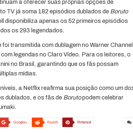
tinuam a oferecer suas próprias opções de
uto TV já soma 182 episódios dublados de
Boruto
l disponibiliza apenas os 52 primeiros episódios
odos os 293 legendados.
foi transmitida com dublagem no Warner Channel
com legendas no Claro Vídeo. Para os leitores, o
nini no Brasil, garantindo que os fãs possam
tiplas mídias.
níveis, a Netflix reafirma sua posição como um do
es dublados, e os fãs de
Boruto
podem celebrar
umaki.
Google+
ReddIt
Pinterest