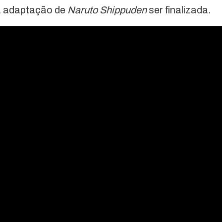
a adaptação de
Naruto Shippuden
ser finalizada.