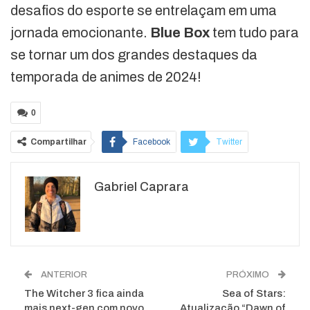
desafios do esporte se entrelaçam em uma
jornada emocionante.
Blue Box
tem tudo para
se tornar um dos grandes destaques da
temporada de animes de 2024!
0
Compartilhar
Facebook
Twitter
Google+
ReddIt
Gabriel Caprara
WhatsApp
Pinterest
O email
ANTERIOR
PRÓXIMO
The Witcher 3 fica ainda
Sea of Stars:
mais next-gen com novo
Atualização “Dawn of