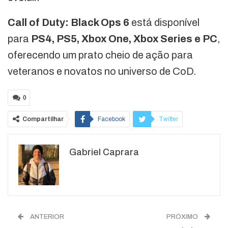
Call of Duty: Black Ops 6
está disponível
para
PS4, PS5, Xbox One, Xbox Series e PC
,
oferecendo um prato cheio de ação para
veteranos e novatos no universo de CoD.
0
Compartilhar
Facebook
Twitter
Google+
ReddIt
Gabriel Caprara
WhatsApp
Pinterest
O email
ANTERIOR
PRÓXIMO