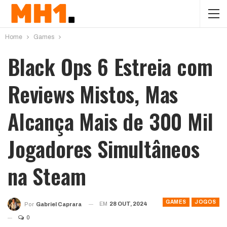
Home
Games
Black Ops 6 Estreia com
Reviews Mistos, Mas
Alcança Mais de 300 Mil
Jogadores Simultâneos
na Steam
GAMES
JOGOS
EM
28 OUT, 2024
Por
Gabriel Caprara
0