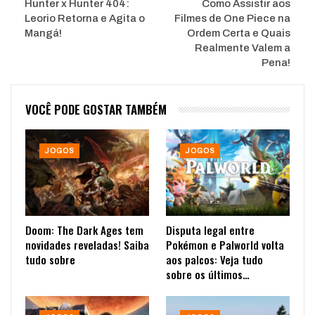
Hunter x Hunter 404:
Como Assistir aos
Leorio Retorna e Agita o
Filmes de One Piece na
Mangá!
Ordem Certa e Quais
Realmente Valem a
Pena!
VOCÊ PODE GOSTAR TAMBÉM
JOGOS
JOGOS
Doom: The Dark Ages tem
Disputa legal entre
novidades reveladas! Saiba
Pokémon e Palworld volta
tudo sobre
aos palcos: Veja tudo
sobre os últimos…