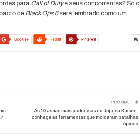
cordes para
Call of Duty
e seus concorrentes? Só o
mpacto de
Black Ops 6
será lembrado como um
Google+
ReddIt
Pinterest
PRÓXIMO
com
As 10 armas mais poderosas de Jujutsu Kaisen:
a?
conheça as ferramentas que moldaram batalhas
épicas