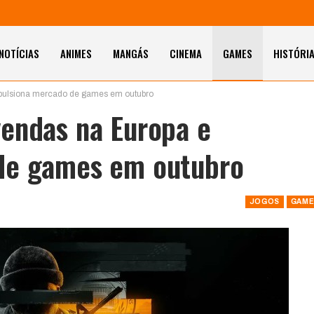
NOTÍCIAS
ANIMES
MANGÁS
CINEMA
GAMES
HISTÓRI
pulsiona mercado de games em outubro
endas na Europa e
de games em outubro
JOGOS
GAME