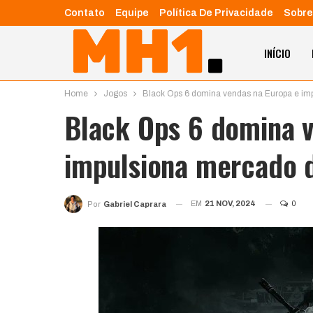
Contato
Equipe
Política De Privacidade
Sobre
INÍCIO
Home
Jogos
Black Ops 6 domina vendas na Europa e im
Black Ops 6 domina v
impulsiona mercado 
EM
21 NOV, 2024
0
Por
Gabriel Caprara