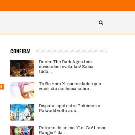
A
CONFIRA!
Doom: The Dark Ages tem
novidades reveladas! Saiba
tudo…
To Be Hero X: curiosidades que
S
você não conhecia sobre…
Disputa legal entre Pokémon e
Palworld volta aos…
Retorno do anime “Go! Go! Loser
Ranger!” dá…