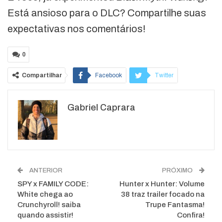
Está ansioso para o DLC? Compartilhe suas
expectativas nos comentários!
0
Compartilhar
Facebook
Twitter
Google+
ReddIt
Gabriel Caprara
WhatsApp
Pinterest
O email
ANTERIOR
PRÓXIMO
SPY x FAMILY CODE:
Hunter x Hunter: Volume
White chega ao
38 traz trailer focado na
Crunchyroll! saiba
Trupe Fantasma!
quando assistir!
Confira!