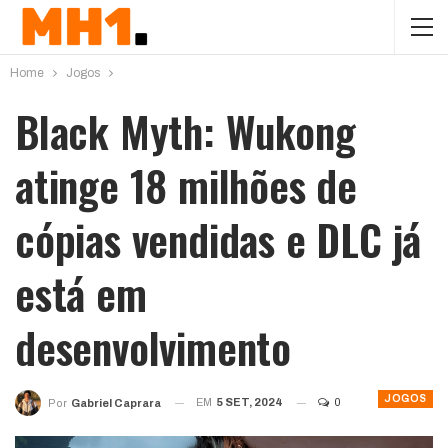
Home
Jogos
Black Myth: Wukong
atinge 18 milhões de
cópias vendidas e DLC já
está em
desenvolvimento
JOGOS
EM
5 SET, 2024
0
Por
Gabriel Caprara