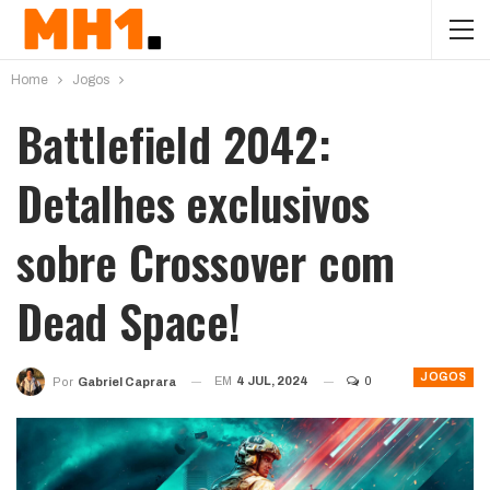
Home
Jogos
Battlefield 2042:
Detalhes exclusivos
sobre Crossover com
Dead Space!
JOGOS
EM
4 JUL, 2024
0
Por
Gabriel Caprara