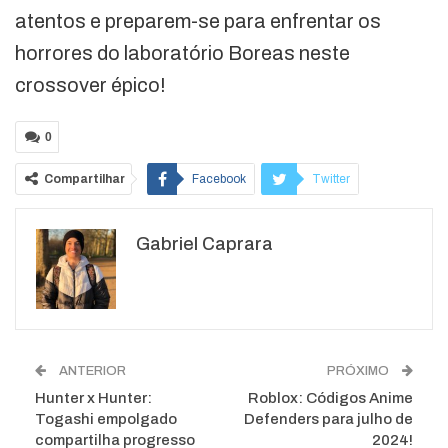
atentos e preparem-se para enfrentar os
horrores do laboratório Boreas neste
crossover épico!
0
Compartilhar
Facebook
Twitter
Google+
ReddIt
Gabriel Caprara
WhatsApp
Pinterest
O email
ANTERIOR
PRÓXIMO
Hunter x Hunter:
Roblox: Códigos Anime
Togashi empolgado
Defenders para julho de
compartilha progresso
2024!