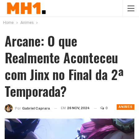
Home
Animes
Arcane: O que
Realmente Aconteceu
com Jinx no Final da 2ª
Temporada?
ANIMES
EM
26 NOV, 2024
0
Por
Gabriel Caprara