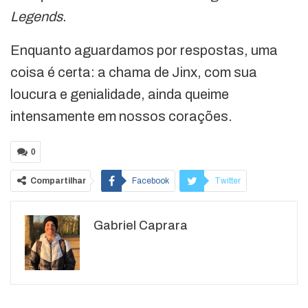
Legends
.
Enquanto aguardamos por respostas, uma
coisa é certa: a chama de Jinx, com sua
loucura e genialidade, ainda queime
intensamente em nossos corações.
0
Compartilhar
Facebook
Twitter
Google+
ReddIt
Gabriel Caprara
WhatsApp
Pinterest
O email