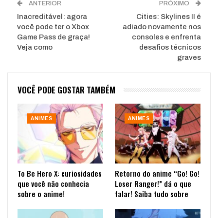
ANTERIOR
PRÓXIMO
Inacreditável: agora
Cities: Skylines II é
você pode ter o Xbox
adiado novamente nos
Game Pass de graça!
consoles e enfrenta
Veja como
desafios técnicos
graves
VOCÊ PODE GOSTAR TAMBÉM
ANIMES
ANIMES
To Be Hero X: curiosidades
Retorno do anime “Go! Go!
que você não conhecia
Loser Ranger!” dá o que
sobre o anime!
falar! Saiba tudo sobre