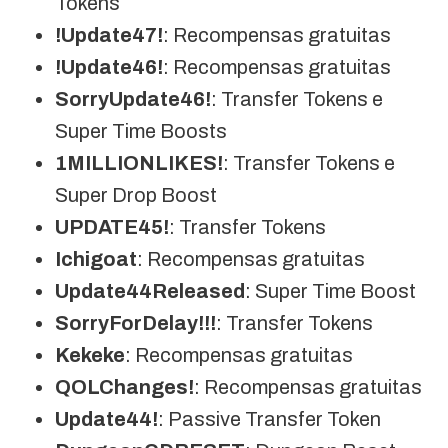
Tokens
!Update47!
: Recompensas gratuitas
!Update46!
: Recompensas gratuitas
SorryUpdate46!
: Transfer Tokens e
Super Time Boosts
1MILLIONLIKES!
: Transfer Tokens e
Super Drop Boost
UPDATE45!
: Transfer Tokens
Ichigoat
: Recompensas gratuitas
Update44Released
: Super Time Boost
SorryForDelay!!!
: Transfer Tokens
Kekeke
: Recompensas gratuitas
QOLChanges!
: Recompensas gratuitas
Update44!
: Passive Transfer Token