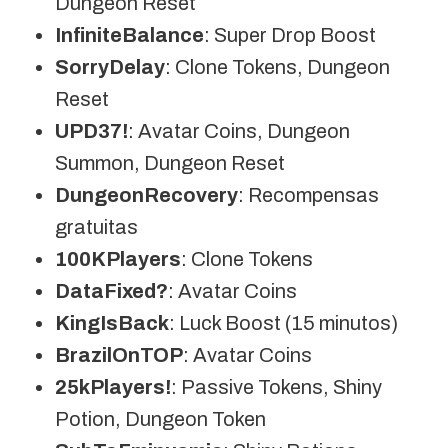
Dungeon Reset
InfiniteBalance
: Super Drop Boost
SorryDelay
: Clone Tokens, Dungeon
Reset
UPD37!
: Avatar Coins, Dungeon
Summon, Dungeon Reset
DungeonRecovery
: Recompensas
gratuitas
100KPlayers
: Clone Tokens
DataFixed?
: Avatar Coins
KingIsBack
: Luck Boost (15 minutos)
BrazilOnTOP
: Avatar Coins
25kPlayers!
: Passive Tokens, Shiny
Potion, Dungeon Token