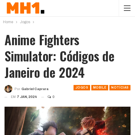
Home
Jogos
Anime Fighters
Simulator: Códigos de
Janeiro de 2024
JOGOS
MOBILE
NOTÍCIAS
Por
Gabriel Caprara
EM
7 JAN, 2024
0