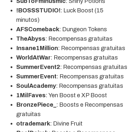
SubToFminusmic
: Shiny Potions
!BOSSSTUDIO!
: Luck Boost (15
minutos)
AFSComeback
: Dungeon Tokens
TheAbyss
: Recompensas gratuitas
Insane1Million
: Recompensas gratuitas
WorldAtWar
: Recompensas gratuitas
SummerEvent2
: Recompensas gratuitas
SummerEvent
: Recompensas gratuitas
SoulAcademy
: Recompensas gratuitas
1MilFaves
: Yen Boost e XP Boost
BronzePiece_
: Boosts e Recompensas
gratuitas
otrademark
: Divine Fruit