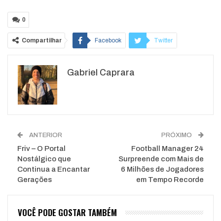
0
Compartilhar
Facebook
Twitter
Google+
ReddIt
Gabriel Caprara
WhatsApp
Pinterest
O email
ANTERIOR
PRÓXIMO
Friv – O Portal
Football Manager 24
Nostálgico que
Surpreende com Mais de
Continua a Encantar
6 Milhões de Jogadores
Gerações
em Tempo Recorde
VOCÊ PODE GOSTAR TAMBÉM