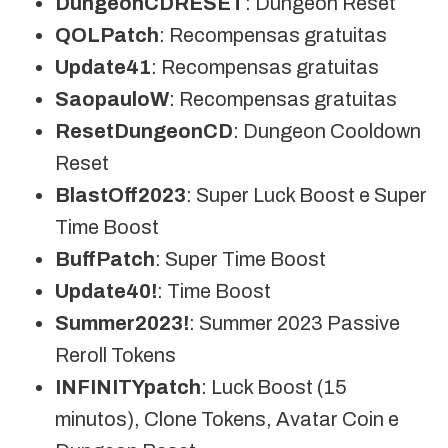
DungeonCDRESET
: Dungeon Reset
QOLPatch
: Recompensas gratuitas
Update41
: Recompensas gratuitas
SaopauloW
: Recompensas gratuitas
ResetDungeonCD
: Dungeon Cooldown
Reset
BlastOff2023
: Super Luck Boost e Super
Time Boost
BuffPatch
: Super Time Boost
Update40!
: Time Boost
Summer2023!
: Summer 2023 Passive
Reroll Tokens
INFINITYpatch
: Luck Boost (15
minutos), Clone Tokens, Avatar Coin e