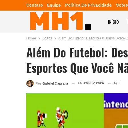
Contato
Equipe
Política De Privacidade
Sobre
INÍCIO
Home
Jogos
Além Do Futebol: Descubra 6 Jogos Sobre 
Além Do Futebol: Des
Esportes Que Você N
EM
20 FEV, 2024
0
Por
Gabriel Caprara