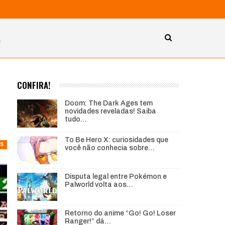
A
CONFIRA!
Doom: The Dark Ages tem
novidades reveladas! Saiba
tudo…
To Be Hero X: curiosidades que
S
você não conhecia sobre…
Disputa legal entre Pokémon e
Palworld volta aos…
Retorno do anime “Go! Go! Loser
Ranger!” dá…