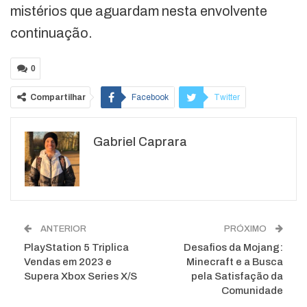
mistérios que aguardam nesta envolvente
continuação.
0
Compartilhar
Facebook
Twitter
Google+
ReddIt
Gabriel Caprara
WhatsApp
Pinterest
O email
ANTERIOR
PRÓXIMO
PlayStation 5 Triplica
Desafios da Mojang:
Vendas em 2023 e
Minecraft e a Busca
Supera Xbox Series X/S
pela Satisfação da
Comunidade