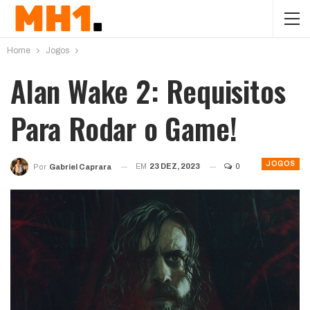
Home
Jogos
Alan Wake 2: Requisitos
Para Rodar o Game!
JOGOS
EM
23 DEZ, 2023
0
Por
Gabriel Caprara