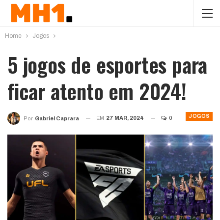
Home
Jogos
5 jogos de esportes para
ficar atento em 2024!
JOGOS
EM
27 MAR, 2024
0
Por
Gabriel Caprara