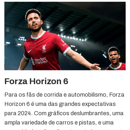
Forza Horizon 6
Para os fãs de corrida e automobilismo, Forza
Horizon 6 é uma das grandes expectativas
para 2024. Com gráficos deslumbrantes, uma
ampla variedade de carros e pistas, e uma