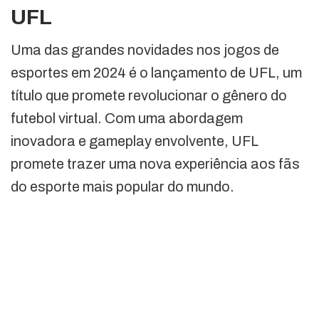
UFL
Uma das grandes novidades nos jogos de
esportes em 2024 é o lançamento de UFL, um
título que promete revolucionar o gênero do
futebol virtual. Com uma abordagem
inovadora e gameplay envolvente, UFL
promete trazer uma nova experiência aos fãs
do esporte mais popular do mundo.