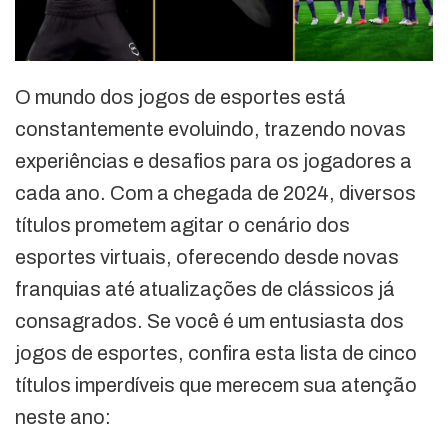
O mundo dos jogos de esportes está
constantemente evoluindo, trazendo novas
experiências e desafios para os jogadores a
cada ano. Com a chegada de 2024, diversos
títulos prometem agitar o cenário dos
esportes virtuais, oferecendo desde novas
franquias até atualizações de clássicos já
consagrados. Se você é um entusiasta dos
jogos de esportes, confira esta lista de cinco
títulos imperdíveis que merecem sua atenção
neste ano: