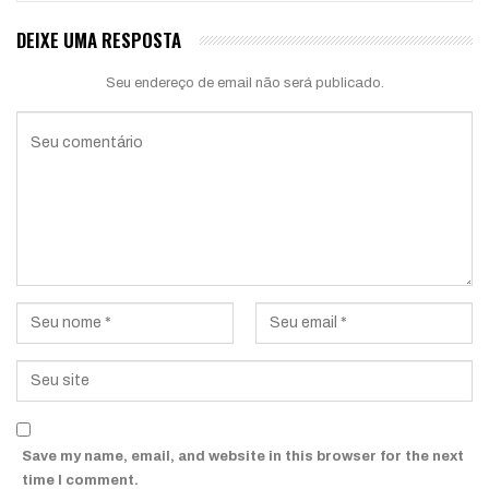
DEIXE UMA RESPOSTA
Seu endereço de email não será publicado.
Save my name, email, and website in this browser for the next
time I comment.