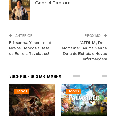
Gabriel Caprara
WhatsApp
Pinterest
O email
ANTERIOR
PRÓXIMO
Elf-san wa Yaserarenai:
“ATRI: My Dear
Novos Elencos e Data
Moments”: Anime Ganha
de Estreia Revelados!
Data de Estreia e Novas
Informações!
VOCÊ PODE GOSTAR TAMBÉM
JOGOS
JOGOS