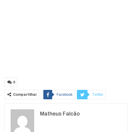
0
Compartilhar
Facebook
Twitter
Google+
ReddIt
Matheus Falcão
WhatsApp
Pinterest
O email