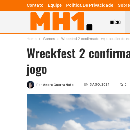
Contato
Equipe
Política De Privacidade
Sobre
INÍCIO
Home
Games
Wreckfest 2 confirmado: veja o trailer do n
Wreckfest 2 confirmad
jogo
EM
3 AGO, 2024
0
Por
André Guerra Neto