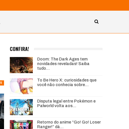
A
CONFIRA!
Doom: The Dark Ages tem
novidades reveladas! Saiba
tudo…
To Be Hero X: curiosidades que
AS
você não conhecia sobre…
Disputa legal entre Pokémon e
Palworld volta aos…
Retorno do anime “Go! Go! Loser
Ranger!” dá…