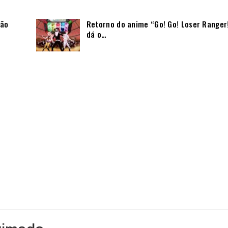
não
Retorno do anime “Go! Go! Loser Ranger
dá o…