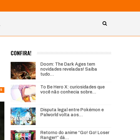
A
CONFIRA!
Doom: The Dark Ages tem
novidades reveladas! Saiba
tudo…
To Be Hero X: curiosidades que
AS
você não conhecia sobre…
Disputa legal entre Pokémon e
Palworld volta aos…
Retorno do anime “Go! Go! Loser
Ranger!” dá…