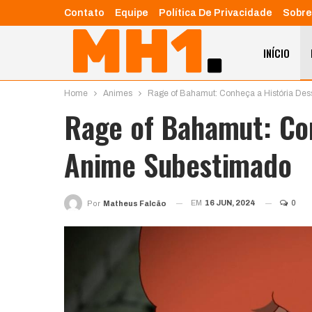
Contato
Equipe
Política De Privacidade
Sobre
INÍCIO
Home
Animes
Rage of Bahamut: Conheça a História De
Rage of Bahamut: Con
Anime Subestimado
EM
16 JUN, 2024
0
Por
Matheus Falcão