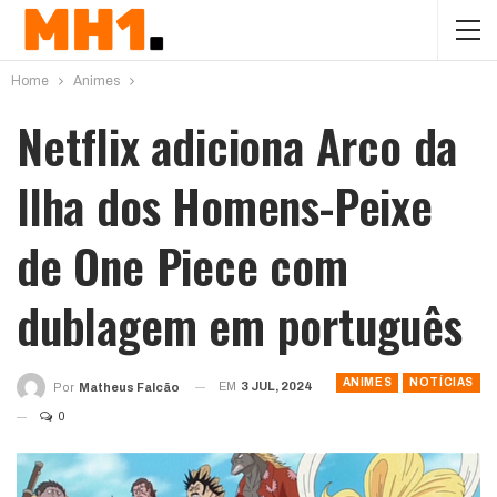
Home
Animes
Netflix adiciona Arco da
Ilha dos Homens-Peixe
de One Piece com
dublagem em português
ANIMES
NOTÍCIAS
EM
3 JUL, 2024
Por
Matheus Falcão
0