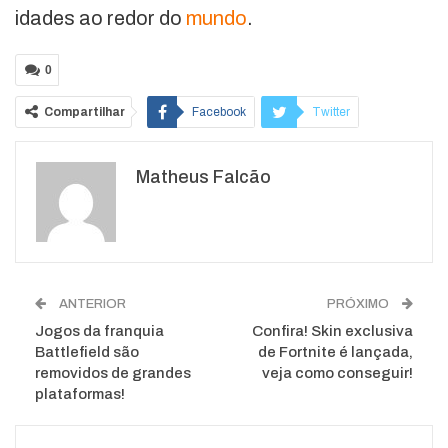
idades ao redor do
mundo
.
0
Compartilhar
Facebook
Twitter
Google+
ReddIt
Matheus Falcão
WhatsApp
Pinterest
O email
ANTERIOR
PRÓXIMO
Jogos da franquia
Confira! Skin exclusiva
Battlefield são
de Fortnite é lançada,
removidos de grandes
veja como conseguir!
plataformas!