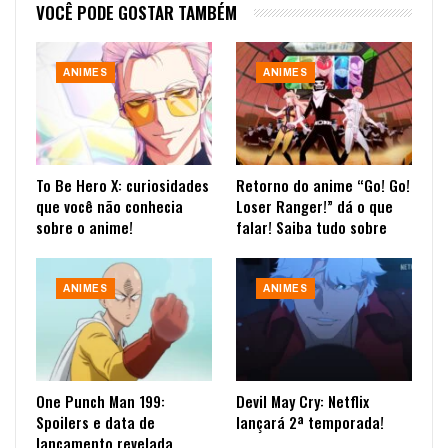
VOCÊ PODE GOSTAR TAMBÉM
ANIMES
ANIMES
To Be Hero X: curiosidades
Retorno do anime “Go! Go!
que você não conhecia
Loser Ranger!” dá o que
sobre o anime!
falar! Saiba tudo sobre
ANIMES
ANIMES
One Punch Man 199:
Devil May Cry: Netflix
Spoilers e data de
lançará 2ª temporada!
lançamento revelada