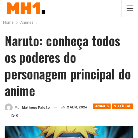
Home
Animes
Naruto: conheça todos
os poderes do
personagem principal do
anime
ANIMES
NOTÍCIAS
EM
2 ABR, 2024
Por
Matheus Falcão
0