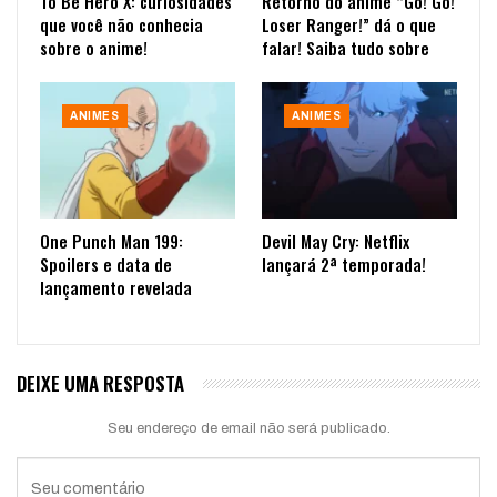
To Be Hero X: curiosidades
Retorno do anime “Go! Go!
que você não conhecia
Loser Ranger!” dá o que
sobre o anime!
falar! Saiba tudo sobre
ANIMES
ANIMES
One Punch Man 199:
Devil May Cry: Netflix
Spoilers e data de
lançará 2ª temporada!
lançamento revelada
DEIXE UMA RESPOSTA
Seu endereço de email não será publicado.