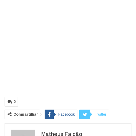
0
Compartilhar
Facebook
Twitter
Google+
ReddIt
Matheus Falcão