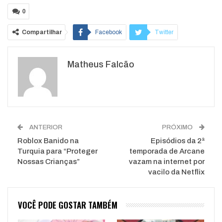
0
Compartilhar
Facebook
Twitter
Google+
ReddIt
Matheus Falcão
WhatsApp
Pinterest
O email
ANTERIOR
PRÓXIMO
Roblox Banido na
Episódios da 2ª
Turquia para “Proteger
temporada de Arcane
Nossas Crianças”
vazam na internet por
vacilo da Netflix
VOCÊ PODE GOSTAR TAMBÉM