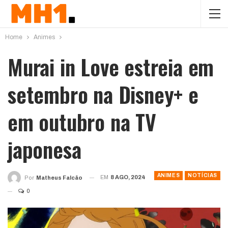
Home
Animes
Murai in Love estreia em
setembro na Disney+ e
em outubro na TV
japonesa
ANIMES
NOTÍCIAS
EM
8 AGO, 2024
Por
Matheus Falcão
0