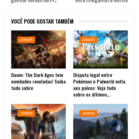
ganhar versão de PC
está chegando a Netflix
VOCÊ PODE GOSTAR TAMBÉM
JOGOS
JOGOS
Doom: The Dark Ages tem
Disputa legal entre
novidades reveladas! Saiba
Pokémon e Palworld volta
tudo sobre
aos palcos: Veja tudo
sobre os últimos…
JOGOS
JOGOS