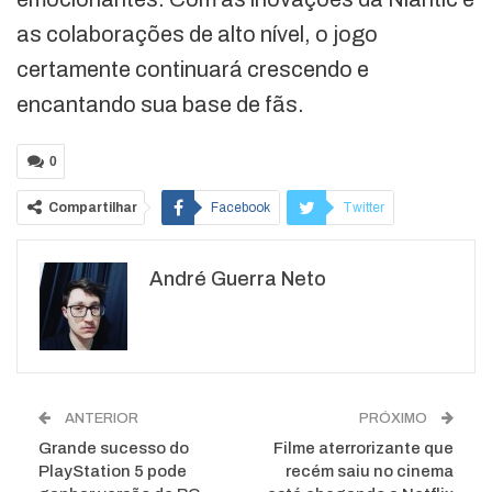
as colaborações de alto nível, o jogo
certamente continuará crescendo e
encantando sua base de fãs.
0
Compartilhar
Facebook
Twitter
Google+
ReddIt
André Guerra Neto
WhatsApp
Pinterest
O email
ANTERIOR
PRÓXIMO
Grande sucesso do
Filme aterrorizante que
PlayStation 5 pode
recém saiu no cinema