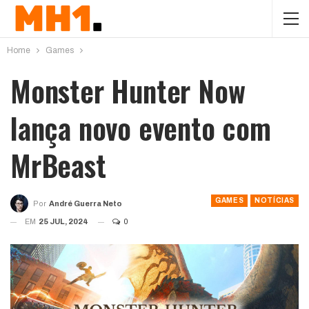
Home
Games
Monster Hunter Now
lança novo evento com
MrBeast
GAMES
NOTÍCIAS
Por
André Guerra Neto
EM
25 JUL, 2024
0