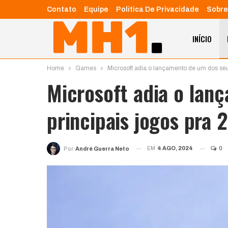
Contato
Equipe
Política De Privacidade
Sobre
INÍCIO
Home
Games
Microsoft adia o lançamento de um dos seu
Microsoft adia o lan
principais jogos pra 
EM
4 AGO, 2024
0
Por
André Guerra Neto