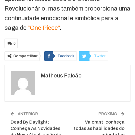
Revolucionário, mas também proporciona uma
continuidade emocional e simbólica para a
saga de
“One Piece”
.
0
Compartilhar
Facebook
Twitter
Google+
ReddIt
Matheus Falcão
WhatsApp
Pinterest
O email
ANTERIOR
PRÓXIMO
Dead By Daylight:
Valorant: conheça
Conheça As Novidades
todas as habilidades do
da Nova Atualização do
agente Iso