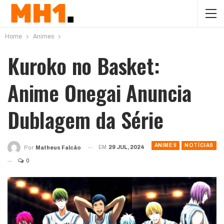
Home
Animes
Kuroko no Basket:
Anime Onegai Anuncia
Dublagem da Série
ANIMES
NOTÍCIAS
EM
29 JUL, 2024
Por
Matheus Falcão
0