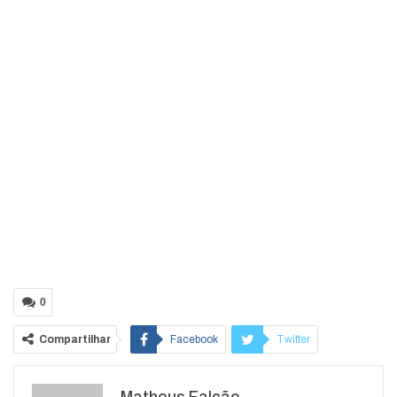
0
Compartilhar
Facebook
Twitter
Google+
ReddIt
Matheus Falcão