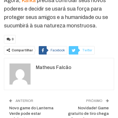
Agora,
Kafka
precisa controlar seus novos
poderes e decidir se usará sua força para
proteger seus amigos e a humanidade ou se
sucumbirá à sua natureza monstruosa.
0
Compartilhar
Facebook
Twitter
Google+
ReddIt
Matheus Falcão
WhatsApp
Pinterest
O email
ANTERIOR
PRÓXIMO
Novo game do Lanterna
Novidade! Game
Verde pode estar
gratuito de tiro chega