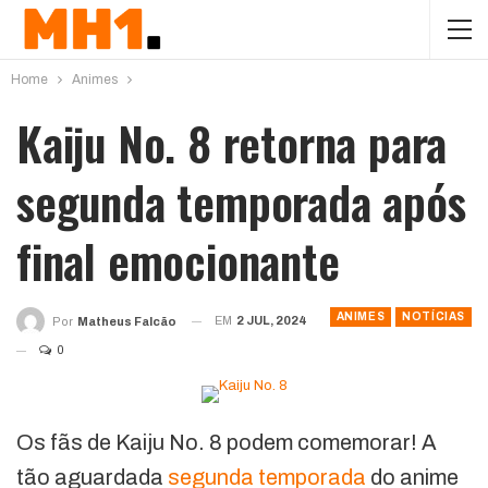
Home
Animes
Kaiju No. 8 retorna para
segunda temporada após
final emocionante
ANIMES
NOTÍCIAS
EM
2 JUL, 2024
Por
Matheus Falcão
0
Os fãs de Kaiju No. 8 podem comemorar! A
tão aguardada
segunda temporada
do anime